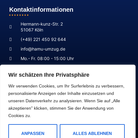
Kontaktinformationen
Hermann-kunz-Str. 2
51067 Köln
(+49) 221 450 92 644
info@hamu-umzug.de
Mo.- Fr. 08:00 - 15:00 Uhr
Wir schätzen Ihre Privatsphäre
Newsletter abonnieren
Wir verwenden Cookies, um Ihr Surferlebnis zu verbessern,
personalisierte Anzeigen oder Inhalte einzusetzen und
Erhalten Sie die neuesten Informationen und Angebote
unseren Datenverkehr zu analysieren. Wenn Sie auf „Alle
direkt in Ihren Posteingang.
akzeptieren" klicken, stimmen Sie der Anwendung von
Cookies zu.
ANPASSEN
ALLES ABLEHNEN