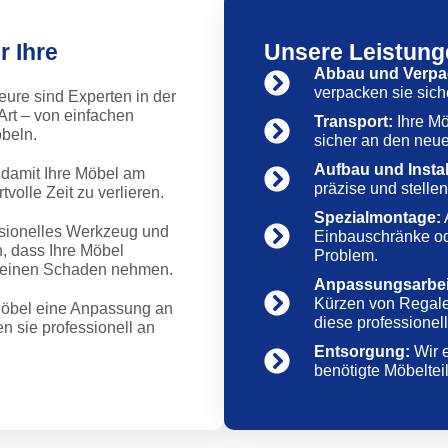
 Ihre
Unsere Leistung
Abbau und Verpa
verpacken sie siche
ure sind Experten in der
rt – von einfachen
Transport:
Ihre M
beln.
sicher an den neue
Aufbau und Instal
 damit Ihre Möbel am
präzise und stelle
volle Zeit zu verlieren.
Spezialmontage:
sionelles Werkzeug und
Einbauschränke od
n, dass Ihre Möbel
Problem.
keinen Schaden nehmen.
Anpassungsarbei
Kürzen von Regale
Möbel eine Anpassung an
diese professionell
 sie professionell an
Entsorgung:
Wir e
benötigte Möbeltei